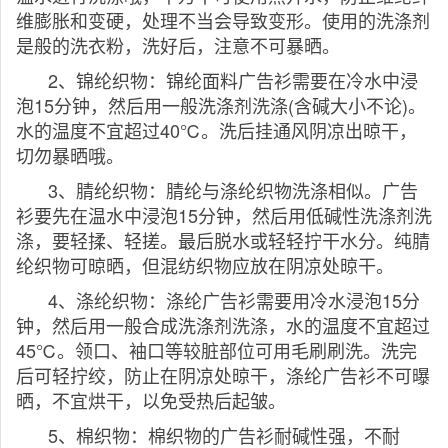
维膨胀和变硬，处理不当会导致变形。使用的洗涤剂
是般的洗衣粉，洗好后，注意不可暴晒。
2、锦纶织物：锦纶面料广告衫需要在冷水中浸
泡15分钟，然后用一般洗涤剂洗涤(含碱大小不论)。
水的温度不宜超过40℃。洗后挂通风阴凉出晾干，
切勿暴晒哦。
3、腈纶织物：腈纶与涤纶织物洗涤相似。广告
衫要先在温水中浸泡15分钟，然后用低碱性洗涤剂洗
涤，要轻揉、轻搓。最后脱水或轻轻拧干水分。纯腈
纶织物可晾晒，但混纺织物应放在阴凉处晾干。
4、涤纶织物：涤纶广告衫需要用冷水浸泡15分
钟，然后用一般合成洗涤剂洗涤，水的温度不宜超过
45℃。领口、袖口等较脏部位可用毛刷刷洗。洗完
后可轻拧绞，防止在阴凉处晾干，涤纶广告衫不可曝
晒，不宜烘干，以免受热后起皱。
5、棉织物：棉织物的广告衫耐碱性强，不耐