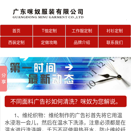
首页
T恤定制
工作服定制
衬衫定制
西装定制
定做攻略
品牌介绍
联系我们
不同面料广告衫如何清洗？咪奴为您解说。
1、维纶织物：维纶制作的广告衫首先将它用温
水浸泡一会儿，然后在温水下洗涤，注意必须都是在
温水进行洗涤哦，千万不可使用热开水，防止维纶纤