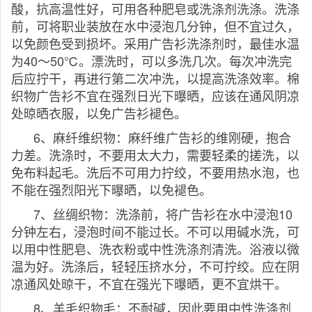
酸，抗高温性好，可用各种肥皂或洗涤剂洗涤。洗涤
前，可将职业装放在水中浸泡几分钟，但不宜过久，
以免颜色受到损坏。采用广告衫洗涤剂时，最佳水温
为40～50℃。漂洗时，可以多洗几次。每次冲洗完
后应拧干，再进行第二次冲洗，以提高洗涤效率。棉
织物广告衫不宜在强烈日光下曝晒，应该在通风阴凉
处晾晒衣服，以免广告衫褪色。
6、麻纤维织物：麻纤维广告衫的维刚硬，抱合
力差。洗涤时，不要用太大力，需要轻柔的搓洗，以
免布料起毛。洗后不可用力拧绞，不要用热水泡，也
不能在强烈阳光下曝晒，以免褪色。
7、丝绸织物：洗涤前，将广告衫在水中浸泡10
分钟左右，浸泡时间不能过长。不可以用碱水洗，可
以用中性肥皂、洗衣粉或中性洗涤剂清洗。浴液以微
温为好。洗涤后，轻轻压挤水分，不可拧绞。应在阴
凉通风处晾干，不宜在强光下曝晒，更不宜烘干。
8、羊毛织物毛：不耐碱，因此要用中性洗涤剂