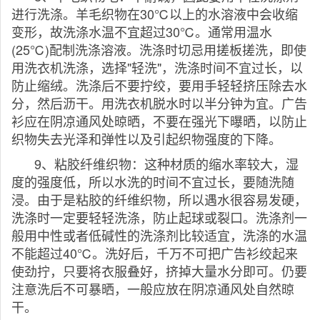
进行洗涤。羊毛织物在30℃以上的水溶液中会收缩
变形，故洗涤水温不宜超过30℃。通常用温水
(25℃)配制洗涤溶液。洗涤时切忌用搓板搓洗，即使
用洗衣机洗涤，选择"轻洗"，洗涤时间不宜过长，以
防止缩绒。洗涤后不要拧绞，要用手轻轻挤压除去水
分，然后沥干。用洗衣机脱水时以半分钟为宜。广告
衫应在阴凉通风处晾晒，不要在强光下曝晒，以防止
织物失去光泽和弹性以及引起织物强度的下降。
9、粘胶纤维织物：这种材质的缩水率较大，湿
度的强度低，所以水洗的时间不宜过长，要随洗随
浸。由于是粘胶的纤维织物，所以遇水很容易发硬，
洗涤时一定要轻轻洗涤，防止起球或裂口。洗涤剂一
般用中性或者低碱性的洗涤剂比较适宜，洗涤的水温
不能超过40℃。洗好后，千万不可把广告衫绞起来
使劲拧，只要将衣服叠好，挤掉大量水分即可。仍要
注意洗后不可暴晒，一般应放在阴凉通风处自然晾
干。