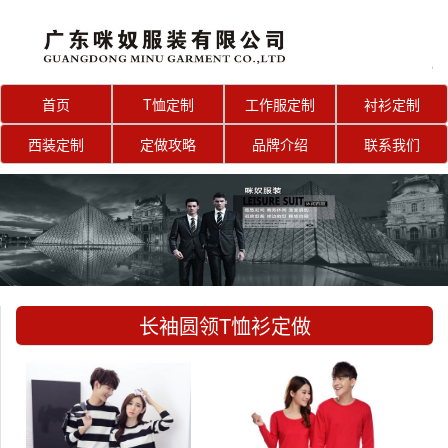
首页
T恤定制
工作服定制
衬衫定制
西装定制
定做攻略
品牌介绍
联系我们
长袖圆领T恤衫定做