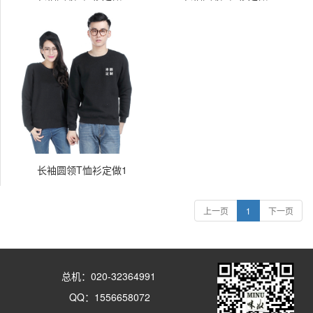
长袖圆领T恤衫定做1
上一页
1
下一页
总机：020-32364991
QQ：1556658072