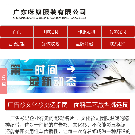
首页
T恤定制
工作服定制
衬衫定制
西装定制
定做攻略
品牌介绍
联系我们
广告衫文化衫挑选指南｜面料工艺版型挑选技
巧，选对省心有面
广告衫是企业行走的“移动名片”，文化衫是团队温暖的精
神纽带，选对一件好的广告衫、文化衫，不仅能彰显格调，
还能兼顾实用性与传播性，让每一次穿着都成为一种舒适的