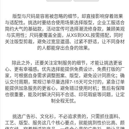
版型与尺码是容易被忽略的细节，却直接影响穿着效果
与适配性。挑选时要结合使用场景选择版型，企业工服适合
简约大气的基础款，活动宣传可选择潮流修身款，兼顾美观
与实用性；尺码要覆盖全面，从XS到XXL按需搭配，同时
关注版型剪裁，避免过宽显邋遢、过紧不舒适，让不同身材
的人都能穿出合身的效果。
除此之外，还要关注定制服务的细节，才能让挑选更省
心、更有幸福感。优先选择能提供免费设计、免费打版的厂
家，可根据自身需求调整图案、版型，避免设计同质化；确
认交付周期，常规订单尽量选择7-15天可交付的，紧急订单
能提供加急服务的更省心，避免错过使用时机；售后有保障
也很重要，能及时解决尺码不合适、印花瑕疵等问题，让定
制全程无忧。
挑选广告衫、文化衫，不必追求贵的，只需抓住面料、
工艺、版型、服务这几个核心要点，就能挑到性价比高、颜
值在线、穿着舒适的产品。一件合心意的广告衫，能让品牌