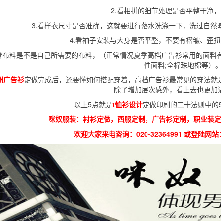
2.看相拼的细节处理是否平整干净
3.看样衣尺寸是否准确，这就要进行落水洗涤一下，洗过自然
4.看袖子安装与大身是否平整，不要有褶皱、歪
.看布料是不是自己所需要的布料，（正常情况夏季高档广告衫常用的面料有
性面料;全棉珠地棉等）
州广告衫
定做完成后，还要懂如何搭配穿着，高档广告衫最常见的穿法就是
除了增加层次感外，看上去也更加
以上5点就是
t恤衫设计
定做印刷的二十法则中的
咪奴服装：衬衫定做，西服定制，广告衫定制，职业装定
欢迎大家来电咨询：020-32364991 或登陆网站：htt