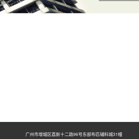
广州市增城区荔新十二路96号东部布匹辅料城31幢