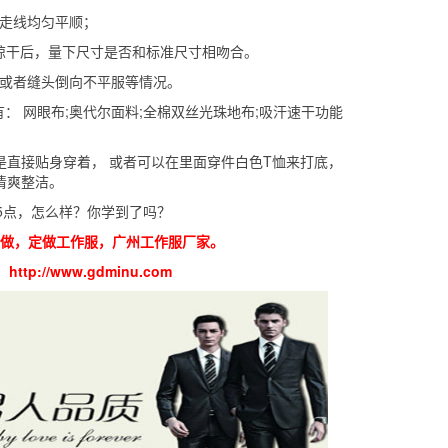
，走线均匀平顺；
晾干后，量下尺寸是否和标准尺寸相吻合。
扭或者缝头倒向不平服等情况。
： 网眼布;奥代尔面料;全棉双丝光珠地布;吸汗速干功能
。
直接贴身穿着， 或者可以在里面穿件白色T恤来打底，
清爽整洁。
5点，怎么样？你学到了吗？
做，定做工作服，广州工作服厂家。
p://www.gdminu.com