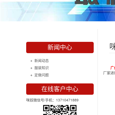
新闻中心
新闻动态
服装知识
广
厂家进
定做问题
在线客户中心
咪奴微信号/手机：13710471889